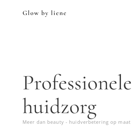
Glow by liene
Professionele
huidzorg
Meer dan beauty - huidverbetering op maat