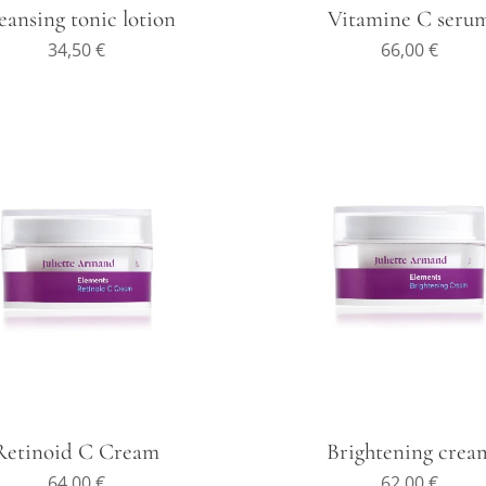
eansing tonic lotion
Vitamine C seru
34,50
€
66,00
€
Retinoid C Cream
Brightening crea
64,00
€
62,00
€