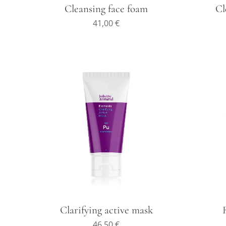
Cleansing face foam
Cl
41,00
€
Clarifying active mask
46,50
€