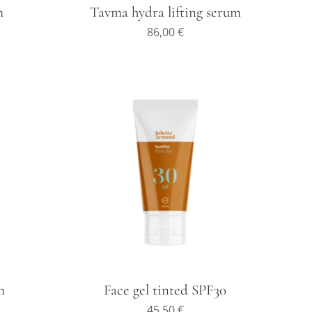
m
Tavma hydra lifting serum
86,00
€
m
Face gel tinted SPF30
45,50
€