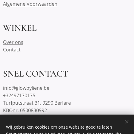
Algemene Voorwaarden
WINKEL
Over ons
Contact
SNEL CONTACT
info@glowbyliene.be
+32497170175
Turfputstraat 31, 9290 Berlare
KBOnr. 0500830992
Wij gebruiken cookies om onze website goed te laten