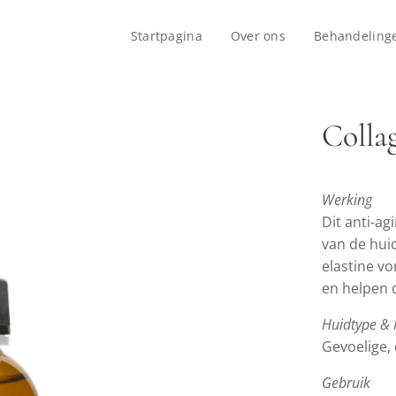
Startpagina
Over ons
Behandeling
Colla
Werking
Dit anti-ag
van de hui
elastine v
en helpen 
Huidtype & 
Gevoelige, 
Gebruik