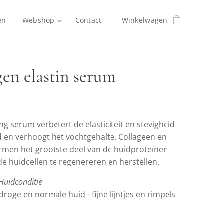
en
Webshop
Contact
Winkelwagen
gen elastin serum
ing serum verbetert de elasticiteit en stevigheid
d en verhoogt het vochtgehalte. Collageen en
ormen het grootste deel van de huidproteïnen
de huidcellen te regenereren en herstellen.
Huidconditie
droge en normale huid - fijne lijntjes en rimpels