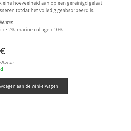
kleine hoeveelheid aan op een gereinigd gelaat,
sseren totdat het volledig geabsorbeerd is.
diënten
rine 2%, marine collagen 10%
€
endkosten
ad
evoegen aan de winkelwagen