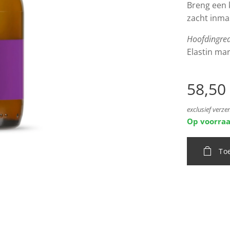
Breng een 
zacht inma
Hoofdingre
Elastin ma
58,50
exclusief verz
Op voorra
To